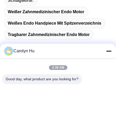
Schlagworte:
Weißer Zahnmedizinischer Endo Motor
Weißes Endo Handpiece Mit Spitzenverzeichnis
Tragbarer Zahnmedizinischer Endo Motor
Carolyn Hu
Schnelle Kontaktaufnahme
2:38 AM
Good day, what product are you looking for?
Anschrift
Nr. 2204-, errichtendes A, ZUSATZallee des quadrat-No.666
Jincheng, Gaoxin-Bezirk, Chengdu, China.
Tel.
86-28-83361652