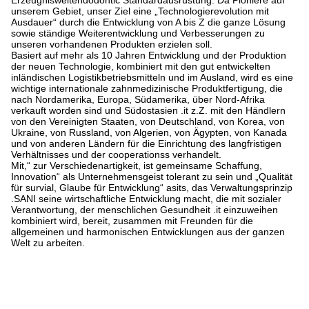
Erzeugnisweltendodontic Standardausrüstung. Da Pioniere auf
unserem Gebiet, unser Ziel eine „Technologierevolution mit
Ausdauer“ durch die Entwicklung von A bis Z die ganze Lösung
sowie ständige Weiterentwicklung und Verbesserungen zu
unseren vorhandenen Produkten erzielen soll.
Basiert auf mehr als 10 Jahren Entwicklung und der Produktion
der neuen Technologie, kombiniert mit den gut entwickelten
inländischen Logistikbetriebsmitteln und im Ausland, wird es eine
wichtige internationale zahnmedizinische Produktfertigung, die
nach Nordamerika, Europa, Südamerika, über Nord-Afrika
verkauft worden sind und Südostasien .it z.Z. mit den Händlern
von den Vereinigten Staaten, von Deutschland, von Korea, von
Ukraine, von Russland, von Algerien, von Ägypten, von Kanada
und von anderen Ländern für die Einrichtung des langfristigen
Verhältnisses und der cooperationss verhandelt.
Mit,“ zur Verschiedenartigkeit, ist gemeinsame Schaffung,
Innovation“ als Unternehmensgeist tolerant zu sein und „Qualität
für survial, Glaube für Entwicklung“ asits, das Verwaltungsprinzip
.SANI seine wirtschaftliche Entwicklung macht, die mit sozialer
Verantwortung, der menschlichen Gesundheit .it einzuweihen
kombiniert wird, bereit, zusammen mit Freunden für die
allgemeinen und harmonischen Entwicklungen aus der ganzen
Welt zu arbeiten.