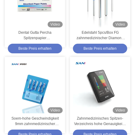
Video
Video
Dental Gutta Percha
Edelstahl 5pcs/Box FG
Spitzenpapier
zahnmedizinischer Diamond
Absorptionspapier
Burs For High Speed
Beste Preis erhalten
Beste Preis erhalten
Spitzenpapier
Handpiece
Video
Video
Soem-hohe Geschwindigkeit
Zahnmedizinisches Spitzen-
9mm zahnmedizinischer
Verzeichnis hohe Genauigkeits-
Diamond Burs For Medical
LCD-Bildschirm-Bluetooths im
Beste Preis erhalten
Beste Preis erhalten
Treatment
Endodontics