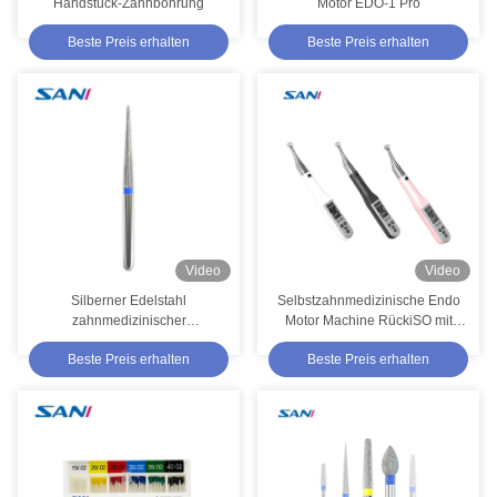
Handstück-Zahnbohrung
Motor EDO-1 Pro
Beste Preis erhalten
Beste Preis erhalten
Video
Video
Silberner Edelstahl
Selbstzahnmedizinische Endo
zahnmedizinischer
Motor Machine RückiSO mit
chirurgischer Diamond Burs
Spitzen-Verzeichnis
Beste Preis erhalten
Beste Preis erhalten
Flexible Endodontic Access
Burs