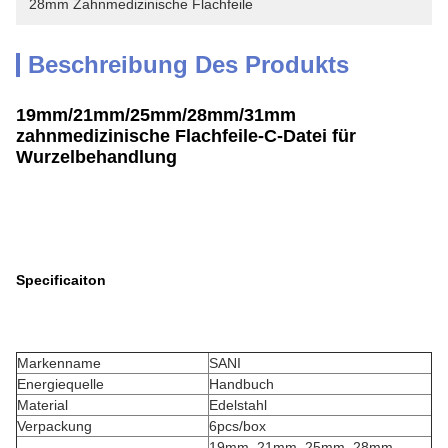
28mm Zahnmedizinische Flachfeile
Beschreibung Des Produkts
19mm/21mm/25mm/28mm/31mm
zahnmedizinische Flachfeile-C-Datei für
Wurzelbehandlung
Specificaiton
Markenname
SANI
Energiequelle
Handbuch
Material
Edelstahl
Verpackung
6pcs/box
19mm, 21mm, 25mm, 28mm,