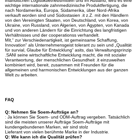
inländischen Logistikbetriebsmitteln und im Ausland, wird es eine
wichtige internationale zahnmedizinische Produktfertigung, die
nach Nordamerika, Europa, Südamerika, über Nord-Afrika
verkauft worden sind und Südostasien .it z.Z. mit den Händlern
von den Vereinigten Staaten, von Deutschland, von Korea, von
Ukraine, von Russland, von Algerien, von Ägypten, von Kanada
und von anderen Ländern für die Einrichtung des langfristigen
Verhältnisses und der cooperationss verhandelt.
Mit,“ zur Verschiedenartigkeit, ist gemeinsame Schaffung,
Innovation“ als Unternehmensgeist tolerant zu sein und „Qualität
für survial, Glaube für Entwicklung“ asits, das Verwaltungsprinzip
.SANI seine wirtschaftliche Entwicklung macht, die mit sozialer
Verantwortung, der menschlichen Gesundheit .it einzuweihen
kombiniert wird, bereit, zusammen mit Freunden für die
allgemeinen und harmonischen Entwicklungen aus der ganzen
Welt zu arbeiten.
FAQ
Q: Nehmen Sie Soem-Aufträge an?
: Ja können Sie Soem- und ODM-Auftrag vergeben. Tatsächlich
sind die meisten unserer Aufträge Soem-Aufträge mit
kundengebundenen Marken, wir sind stolz
Lieferant von vielen berühmte Marke in der Industrie.
Q: Wie kann ich die Qualität prüfen?