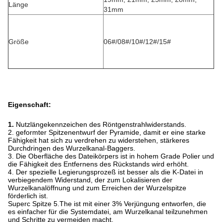
Länge
31mm
Größe
06#/08#/10#/12#/15#
Eigenschaft:
1.
Nutzlängekennzeichen des Röntgenstrahlwiderstands.
2. geformter Spitzenentwurf der Pyramide, damit er eine starke
Fähigkeit hat sich zu verdrehen zu widerstehen, stärkeres
Durchdringen des Wurzelkanal-Baggers.
3. Die Oberfläche des Dateikörpers ist in hohem Grade Polier und
die Fähigkeit des Entfernens des Rückstands wird erhöht.
4. Der spezielle Legierungsprozeß ist besser als die K-Datei in
verbiegendem Widerstand, der zum Lokalisieren der
Wurzelkanalöffnung und zum Erreichen der Wurzelspitze
förderlich ist.
Superc Spitze 5.The ist mit einer 3% Verjüngung entworfen, die
es einfacher für die Systemdatei, am Wurzelkanal teilzunehmen
und Schritte zu vermeiden macht.