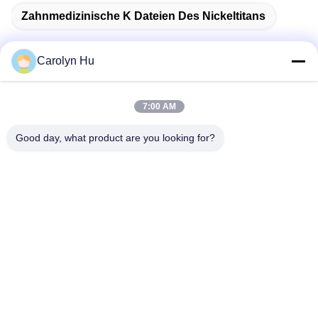
Zahnmedizinische K Dateien Des Nickeltitans
Carolyn Hu
Schnelle Kontaktaufnahme
7:00 AM
Good day, what product are you looking for?
Anschrift
Nr. 2204-, errichtendes A, ZUSATZallee des quadrat-No.666
Jincheng, Gaoxin-Bezirk, Chengdu, China.
Tel.
86-28-83361652
E-Mail-Adresse
Carolyn@sanimedical.cn