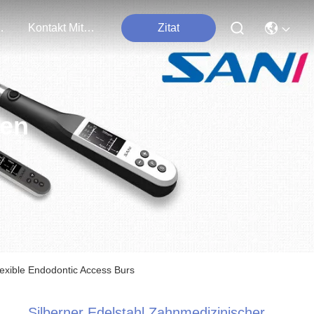
tungen
Kontakt Mit Uns
Zitat
ten
lexible Endodontic Access Burs
Silberner Edelstahl Zahnmedizinischer