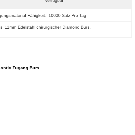
Verfügbar
gungsmaterial-Fähigkeit:
10000 Satz Pro Tag
rs
, 
11mm Edelstahl chirurgischer Diamond Burs
, 
odontic Zugang Burs