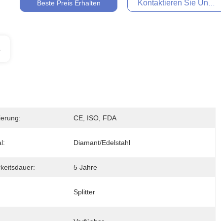
Kontaktieren Sie Uns Je
Beste Preis Erhalten
s
zierung:
CE, ISO, FDA
l:
Diamant/Edelstahl
keitsdauer:
5 Jahre
Splitter