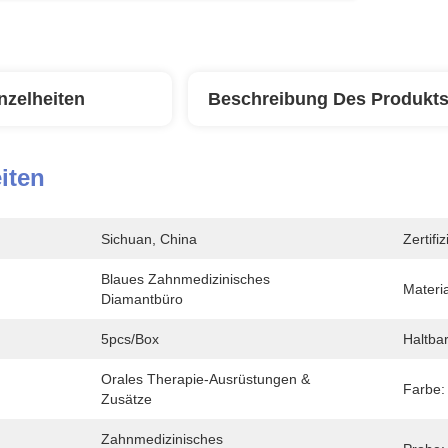
nzelheiten
Beschreibung Des Produkt
iten
Sichuan, China
Zertifi
Blaues Zahnmedizinisches 
Materia
Diamantbüro
5pcs/box
Haltbar
Orales Therapie-Ausrüstungen & 
Farbe:
Zusätze
Zahnmedizinisches 