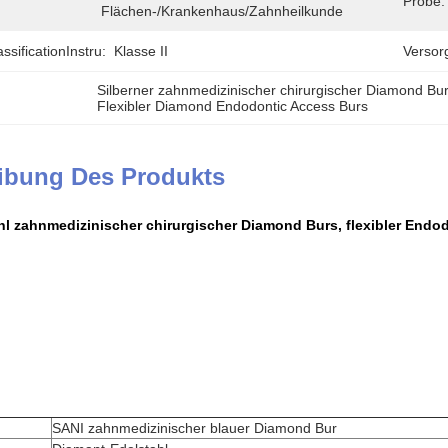
Probe:
Flächen-/Krankenhaus/Zahnheilkunde
ssificationInstru:
Klasse II
Versor
Silberner zahnmedizinischer chirurgischer Diamond Bu
Flexibler Diamond Endodontic Access Burs
ibung Des Produkts
ahl zahnmedizinischer chirurgischer Diamond Burs, flexibler End
SANI zahnmedizinischer blauer Diamond Bur