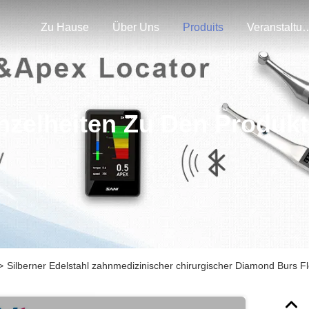
Zu Hause
Über Uns
Produits
Veranstal
nzelheiten Zu Den Produk
>
Silberner Edelstahl zahnmedizinischer chirurgischer Diamond Burs F