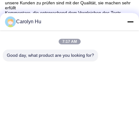
unsere Kunden zu prüfen sind mit der Qualität, sie machen sehr
erfüllt
Kommentare, die entsprechend dem Vergleichen des Tests
unsere Qualität überlegen ist und mit unseren Produkten haben
Carolyn Hu
sie sehr ermäßigte Beanstandungen.
Q: Was ist Ihre Zahlungsbedingungen und Methoden?
: Wir nehmen Zahlung nur 100% vor Lieferung an.
Normalerweise durch T-/TBanküberweisung, werden Western
7:17 AM
Union, Moneygram alles angenommen.
Q: Wie versenden Sie Waren?
: Wir sind sehr erfahren, wenn wir den Transport durch Meer, auf
Good day, what product are you looking for?
dem Luftweg und durch Kurier vereinbaren auszudrücken, wie wir
viel versenden und wir ein gutes haben
Diskontsatz für Sie. Auch wir können zu Ihrem Absender
versenden, wenn Sie ein anzeigen.
Schlagworte:
Wolfram- Stahl- Zahnmedizinische Präge-Burs
11mm Hartmetallbohrer In Der Zahnheilkunde
Tragbare Zahnmedizinische Karbidbohrer