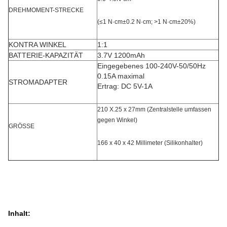
DREHMOMENT-STRECKE
(≤1 N·cm±0.2 N·cm; >1 N·cm±20%)
KONTRA WINKEL
1:1
BATTERIE-KAPAZITÄT
3.7V 1200mAh
Eingegebenes 100-240V-50/50Hz
0.15A maximal
STROMADAPTER
Ertrag: DC 5V-1A
210 X.25 x 27mm (Zentralstelle umfassen
gegen Winkel)
GRÖSSE
166 x 40 x 42 Millimeter (Silikonhalter)
Inhalt: