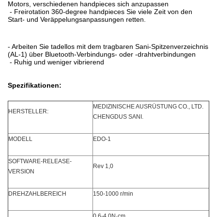
Motors, verschiedenen handpieces sich anzupassen
- Freirotation 360-degree handpieces Sie viele Zeit von den
Start- und Veräppelungsanpassungen retten.
- Arbeiten Sie tadellos mit dem tragbaren Sani-Spitzenverzeichnis
(AL-1) über Bluetooth-Verbindungs- oder -drahtverbindungen
- Ruhig und weniger vibrierend
Spezifikationen:
MEDIZINISCHE AUSRÜSTUNG CO., LTD.
HERSTELLER:
CHENGDUS SANI.
MODELL
EDO-1
SOFTWARE-RELEASE-
Rev 1,0
VERSION
DREHZAHLBEREICH
150-1000 r/min
0.6-4.0N·cm