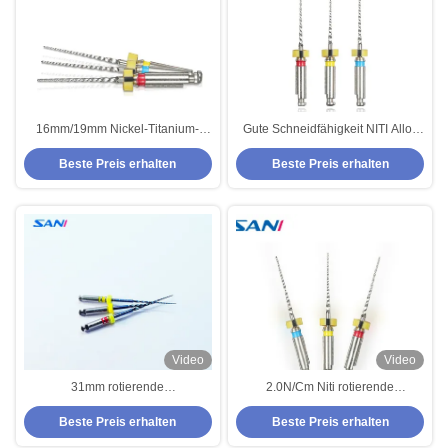
16mm/19mm Nickel-Titanium-
Gute Schneidfähigkeit NITI Alloy
Endodontie-Rotationsfeilen
Endodontic Rotary Files mit einer
Beste Preis erhalten
Beste Preis erhalten
schneiden Dokumente effizient
Haltbarkeit von 5 Jahren
und gewährleisten gleichzeitig
deren Sicherheit.
Video
Video
31mm rotierende
2.0N/Cm Niti rotierende
zahnmedizinische Dateien,
zahnmedizinische Dateien
Beste Preis erhalten
Beste Preis erhalten
Endodontic Dateien blaue Nano-
scherzen Datei für
Beschichtung Niti
Wurzelbehandlung 3pcs/Pack