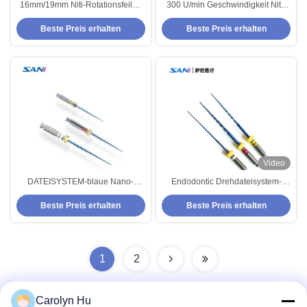
16mm/19mm Niti-Rotationsfeilen
300 U/min Geschwindigkeit Niti-
mit guter Schneidefähigkeit und
Rotationsfeilen schneiden
Beste Preis erhalten
Beste Preis erhalten
super Flexibilität
Dokumente effizient, während sie
sicher aufbewahrt werden. 5
Jahre Haltbarkeit
Video
DATEISYSTEM-blaue Nano-
Endodontic Drehdateisystem-
Beschichtung Niti 2.5N/CM
blaue Nano-Beschichtung BS
Beste Preis erhalten
Beste Preis erhalten
Endodontic Dreh
1
2
Carolyn Hu